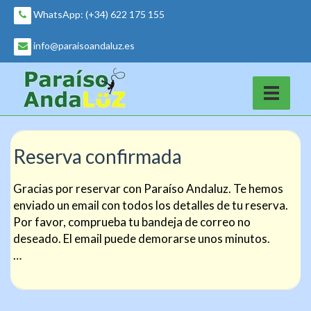
Skip
WhatsApp: (+34) 622 175 155
to
content
info@paraisoandaluz.es
Reserva confirmada
Gracias por reservar con Paraíso Andaluz. Te hemos
enviado un email con todos los detalles de tu reserva.
Por favor, comprueba tu bandeja de correo no
deseado. El email puede demorarse unos minutos.
…